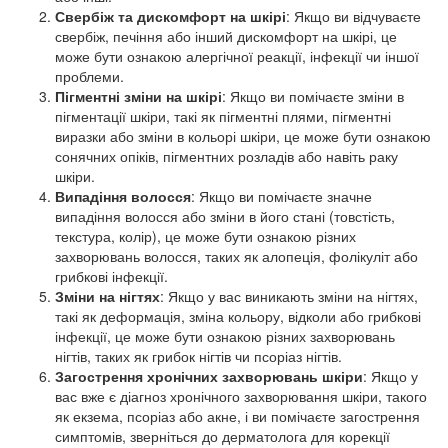
Свербіж та дискомфорт на шкірі
: Якщо ви відчуваєте
свербіж, печіння або інший дискомфорт на шкірі, це
може бути ознакою алергічної реакції, інфекції чи іншої
проблеми.
Пігментні зміни на шкірі
: Якщо ви помічаєте зміни в
пігментації шкіри, такі як пігментні плями, пігментні
виразки або зміни в кольорі шкіри, це може бути ознакою
сонячних опіків, пігментних розладів або навіть раку
шкіри.
Випадіння волосся
: Якщо ви помічаєте значне
випадіння волосся або зміни в його стані (товстість,
текстура, колір), це може бути ознакою різних
захворювань волосся, таких як алопеція, фолікуліт або
грибкові інфекції.
Зміни на нігтях
: Якщо у вас виникають зміни на нігтях,
такі як деформація, зміна кольору, відколи або грибкові
інфекції, це може бути ознакою різних захворювань
нігтів, таких як грибок нігтів чи псоріаз нігтів.
Загострення хронічних захворювань шкіри
: Якщо у
вас вже є діагноз хронічного захворювання шкіри, такого
як екзема, псоріаз або акне, і ви помічаєте загострення
симптомів, зверніться до дерматолога для корекції