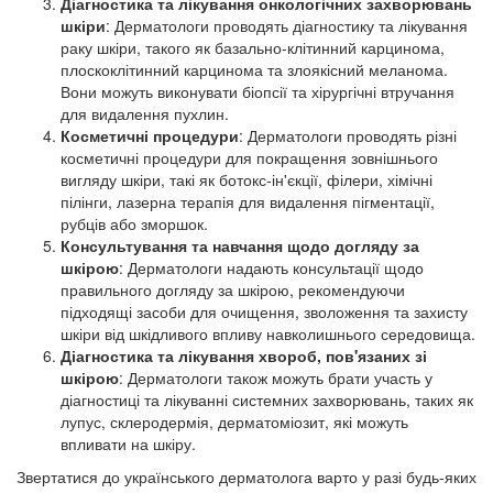
Діагностика та лікування онкологічних захворювань
шкіри
: Дерматологи проводять діагностику та лікування
раку шкіри, такого як базально-клітинний карцинома,
плоскоклітинний карцинома та злоякісний меланома.
Вони можуть виконувати біопсії та хірургічні втручання
для видалення пухлин.
Косметичні процедури
: Дерматологи проводять різні
косметичні процедури для покращення зовнішнього
вигляду шкіри, такі як ботокс-ін'єкції, філери, хімічні
пілінги, лазерна терапія для видалення пігментації,
рубців або зморшок.
Консультування та навчання щодо догляду за
шкірою
: Дерматологи надають консультації щодо
правильного догляду за шкірою, рекомендуючи
підходящі засоби для очищення, зволоження та захисту
шкіри від шкідливого впливу навколишнього середовища.
Діагностика та лікування хвороб, пов'язаних зі
шкірою
: Дерматологи також можуть брати участь у
діагностиці та лікуванні системних захворювань, таких як
лупус, склеродермія, дерматоміозит, які можуть
впливати на шкіру.
Звертатися до українського дерматолога варто у разі будь-яких