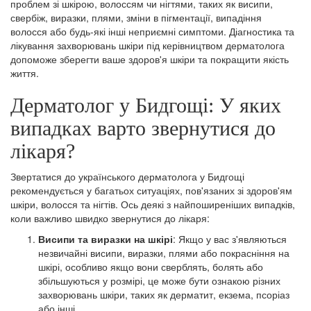
проблем зі шкірою, волоссям чи нігтями, таких як висипи,
свербіж, виразки, плями, зміни в пігментації, випадіння
волосся або будь-які інші неприємні симптоми. Діагностика та
лікування захворювань шкіри під керівництвом дерматолога
допоможе зберегти ваше здоров'я шкіри та покращити якість
життя.
Дерматолог у Бидгощі: У яких
випадках варто звернутися до
лікаря?
Звертатися до українського дерматолога у Бидгощі
рекомендується у багатьох ситуаціях, пов'язаних зі здоров'ям
шкіри, волосся та нігтів. Ось деякі з найпоширеніших випадків,
коли важливо швидко звернутися до лікаря:
Висипи та виразки на шкірі
: Якщо у вас з'являються
незвичайні висипи, виразки, плями або покрасніння на
шкірі, особливо якщо вони сверблять, болять або
збільшуються у розмірі, це може бути ознакою різних
захворювань шкіри, таких як дерматит, екзема, псоріаз
або інші.