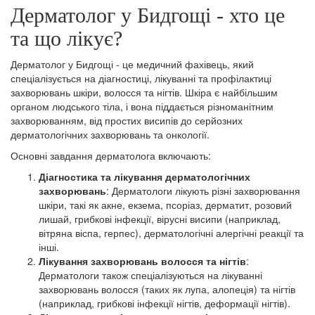
Дерматолог у Бидгощі - хто це
та що лікує?
Дерматолог у Бидгощі - це медичний фахівець, який
спеціалізується на діагностиці, лікуванні та профілактиці
захворювань шкіри, волосся та нігтів. Шкіра є найбільшим
органом людського тіла, і вона піддається різноманітним
захворюванням, від простих висипів до серйозних
дерматологічних захворювань та онкології.
Основні завдання дерматолога включають:
Діагностика та лікування дерматологічних
захворювань
: Дерматологи лікують різні захворювання
шкіри, такі як акне, екзема, псоріаз, дерматит, розовий
лишай, грибкові інфекції, вірусні висипи (наприклад,
вітряна віспа, герпес), дерматологічні алергічні реакції та
інші.
Лікування захворювань волосся та нігтів
:
Дерматологи також спеціалізуються на лікуванні
захворювань волосся (таких як лупа, алопеція) та нігтів
(наприклад, грибкові інфекції нігтів, деформації нігтів).