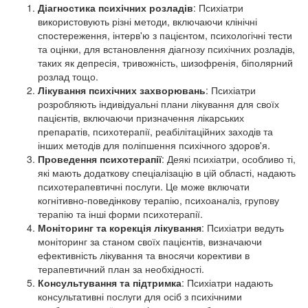
Діагностика психічних розладів
: Психіатри
використовують різні методи, включаючи клінічні
спостереження, інтерв'ю з пацієнтом, психологічні тести
та оцінки, для встановлення діагнозу психічних розладів,
таких як депресія, тривожність, шизофренія, біполярний
розлад тощо.
Лікування психічних захворювань
: Психіатри
розробляють індивідуальні плани лікування для своїх
пацієнтів, включаючи призначення лікарських
препаратів, психотерапії, реабілітаційних заходів та
інших методів для поліпшення психічного здоров'я.
Проведення психотерапії
: Деякі психіатри, особливо ті,
які мають додаткову спеціалізацію в цій області, надають
психотерапевтичні послуги. Це може включати
когнітивно-поведінкову терапію, психоаналіз, групову
терапію та інші форми психотерапії.
Моніторинг та корекція лікування
: Психіатри ведуть
моніторинг за станом своїх пацієнтів, визначаючи
ефективність лікування та вносячи корективи в
терапевтичний план за необхідності.
Консультування та підтримка
: Психіатри надають
консультативні послуги для осіб з психічними