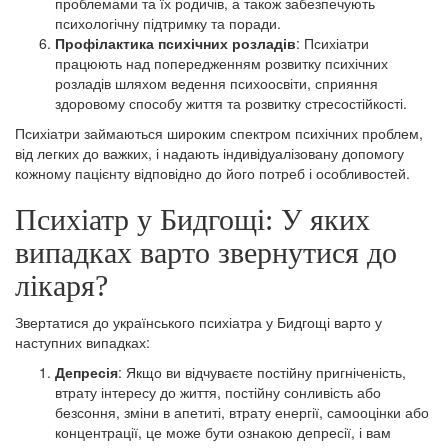
проблемами та їх родичів, а також забезпечують
психологічну підтримку та поради.
Профілактика психічних розладів
: Психіатри
працюють над попередженням розвитку психічних
розладів шляхом ведення психоосвіти, сприяння
здоровому способу життя та розвитку стресостійкості.
Психіатри займаються широким спектром психічних проблем,
від легких до важких, і надають індивідуалізовану допомогу
кожному пацієнту відповідно до його потреб і особливостей.
Психіатр у Бидгощі: У яких
випадках варто звернутися до
лікаря?
Звертатися до українського психіатра у Бидгощі варто у
наступних випадках:
Депресія
: Якщо ви відчуваєте постійну пригніченість,
втрату інтересу до життя, постійну сонливість або
безсоння, зміни в апетиті, втрату енергії, самооцінки або
концентрації, це може бути ознакою депресії, і вам