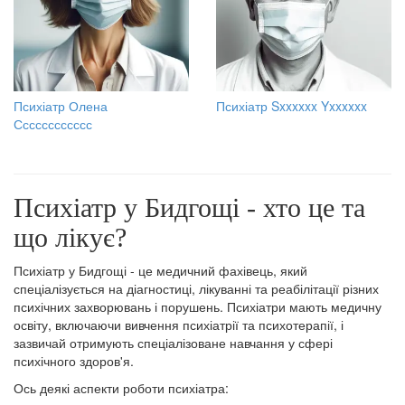
Психіатр Олена
Психіатр Sxxxxxx Yxxxxxx
Сссссссссссс
Психіатр у Бидгощі - хто це та
що лікує?
Психіатр у Бидгощі - це медичний фахівець, який
спеціалізується на діагностиці, лікуванні та реабілітації різних
психічних захворювань і порушень. Психіатри мають медичну
освіту, включаючи вивчення психіатрії та психотерапії, і
зазвичай отримують спеціалізоване навчання у сфері
психічного здоров'я.
Ось деякі аспекти роботи психіатра: