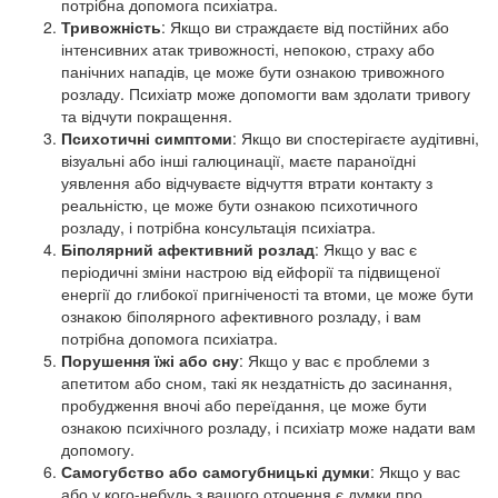
потрібна допомога психіатра.
Тривожність
: Якщо ви страждаєте від постійних або
інтенсивних атак тривожності, непокою, страху або
панічних нападів, це може бути ознакою тривожного
розладу. Психіатр може допомогти вам здолати тривогу
та відчути покращення.
Психотичні симптоми
: Якщо ви спостерігаєте аудітивні,
візуальні або інші галюцинації, маєте параноїдні
уявлення або відчуваєте відчуття втрати контакту з
реальністю, це може бути ознакою психотичного
розладу, і потрібна консультація психіатра.
Біполярний афективний розлад
: Якщо у вас є
періодичні зміни настрою від ейфорії та підвищеної
енергії до глибокої пригніченості та втоми, це може бути
ознакою біполярного афективного розладу, і вам
потрібна допомога психіатра.
Порушення їжі або сну
: Якщо у вас є проблеми з
апетитом або сном, такі як нездатність до засинання,
пробудження вночі або переїдання, це може бути
ознакою психічного розладу, і психіатр може надати вам
допомогу.
Самогубство або самогубницькі думки
: Якщо у вас
або у кого-небудь з вашого оточення є думки про